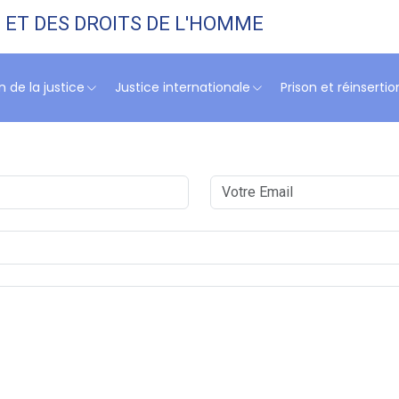
E ET DES DROITS DE L'HOMME
 de la justice
Justice internationale
Prison et réinsertio